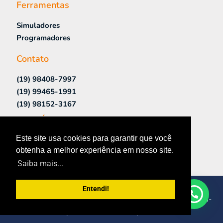
Ferramentas
Simuladores
Programadores
Contato
(19) 98408-7997
(19) 99465-1991
(19) 98152-3167
Links Úteis
Este site usa cookies para garantir que você
Cursos Presenciais
obtenha a melhor experiência em nosso site.
Contato
Saiba mais...
AutoEletrônica Cursos & Tecnologia
Entendi!
Rua: Olga di Giorgio Geracci, 191 – Fazenda Santa Cândida-
Cep: 13087-546 – Campinas/SP