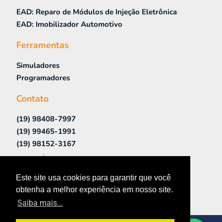
EAD: Reparo de Módulos de Injeção Eletrônica
EAD: Imobilizador Automotivo
Ferramentas
Simuladores
Programadores
Contato
(19) 98408-7997
(19) 99465-1991
(19) 98152-3167
Links Úteis
Este site usa cookies para garantir que você
Cursos Presenciais
obtenha a melhor experiência em nosso site.
Contato
Saiba mais...