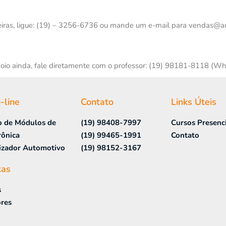
ceiras, ligue: (19) – 3256-6736 ou mande um e-mail para vendas@au
oio ainda, fale diretamente com o professor: (19) 98181-8118 (Wh
-line
Contato
Links Úteis
o de Módulos de
(19) 98408-7997
Cursos Presenci
rônica
(19) 99465-1991
Contato
izador Automotivo
(19) 98152-3167
tas
s
res