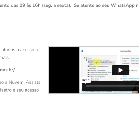
 das 09 às 16h (seg. a sexta). Se atente ao seu WhatsApp ne
 alunos o acesso a
mais.
nas.br/
sso a Nuvem. Assista
dastro e seu acesso