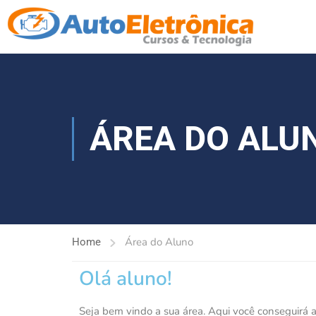
ÁREA DO ALU
Área do Aluno
Home
Olá aluno!
Seja bem vindo a sua área. Aqui você conseguirá 