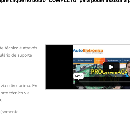
mpre clique no botão “
COMPLETO
” para poder assistir a
te técnico é através
ulário de suporte
via o link acima. Em
rte técnico via
D.
(somente
4