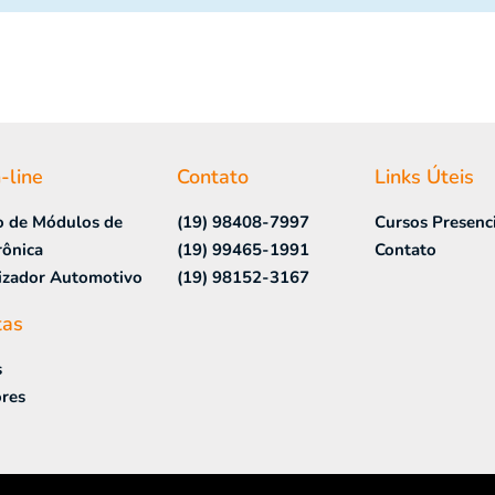
-line
Contato
Links Úteis
o de Módulos de
(19) 98408-7997
Cursos Presenci
rônica
(19) 99465-1991
Contato
izador Automotivo
(19) 98152-3167
tas
s
res