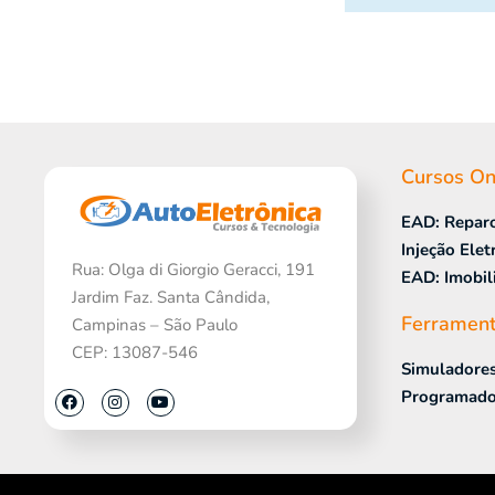
Cursos On
EAD: Repar
Injeção Elet
Rua: Olga di Giorgio Geracci, 191
EAD: Imobil
Jardim Faz. Santa Cândida,
Ferramen
Campinas – São Paulo
CEP: 13087-546
Simuladore
Programado