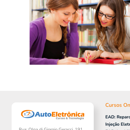
Cursos On
EAD: Repar
Injeção Elet
Rua: Olga di Giorgio Geracci, 191