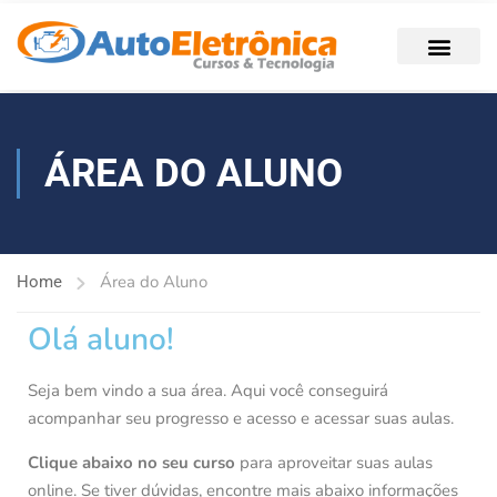
ÁREA DO ALUNO
Área do Aluno
Home
Olá aluno!
Seja bem vindo a sua área. Aqui você conseguirá
acompanhar seu progresso e acesso e acessar suas aulas.
Clique abaixo no seu curso
para aproveitar suas aulas
online. Se tiver dúvidas, encontre mais abaixo informações